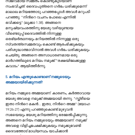
സജീവമായ സമ്മതം കൊണ്ടുകൂടിയാണ് 
സംഭവിച്ചത്. ദൈവപുത്രനെ ഗര്‍ഭം ധരിക്കുമെന്ന് 
മാലാഖ മറിയത്തോടു പറഞ്ഞപ്പോള്‍ അവള്‍ മറുപടി 
പറഞ്ഞു: "നിന്‍റെ വചനം പോലെ എന്നില്‍ 
ഭവിക്കട്ടെ" (ലൂക്കാ 1:38). അങ്ങനെ 
മനുഷ്യവംശത്തിനു യേശു വഴിയുണ്ടായ 
വീണ്ടെടുപ്പ് ദൈവത്തില്‍ നിന്നുള്ള 
ഒരഭ്യര്‍ത്ഥനയും മറിയത്തിൽ നിന്നുള്ള ഒരു 
സ്വതന്ത്രസമ്മതവും കൊണ്ട് ആരംഭിക്കുകയും 
പരിശുദ്ധാത്മാവിനാൽ അവൾ ഗർഭം ധരിക്കുകയും 
ചെയ്തു. അങ്ങനെ അസാധാരണമായ ഒരു 
മാര്‍ഗത്തിലൂടെ മറിയം നമുക്ക് "രക്ഷയിലേക്കുള്ള 
കവാടം" ആയിത്തീര്‍ന്നു. 
5. മറിയം എന്തുകൊണ്ടാണ് നമ്മുടെയും 
അമ്മയായിരിക്കുന്നത്?
മറിയം നമ്മുടെ അമ്മയാണ്. കാരണം, കര്‍ത്താവായ 
യേശു അവളെ നമുക്ക് അമ്മയായി തന്നു. "സ്ത്രീയെ 
ഇതാ നിന്‍റെ മകന്‍... ഇതാ, നിന്‍റെ അമ്മ" (യോഹ 
19:26-27) എന്നു പറഞ്ഞുകൊണ്ട് മുഴുവന്‍ 
സഭയെയും യേശു മറിയത്തിനു ഭരമേല്‍പ്പിക്കുന്നു. 
അങ്ങനെ മറിയം നമ്മുടെയും അമ്മയാണ്. നമുക്ക് 
അവളെ വിളിച്ചപേക്ഷിക്കുകയും നമുക്കുവേണ്ടി 
ദൈവത്തോട് മാധ്യസ്ഥം യാചിക്കാന്‍ 