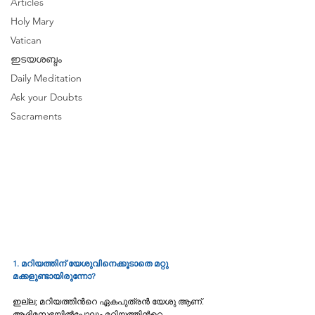
Articles
Holy Mary
Vatican
ഇടയശബ്ദം
Daily Meditation
Ask your Doubts
Sacraments
1. മറിയത്തിന് യേശുവിനെക്കൂടാതെ മറ്റു 
മക്കളുണ്ടായിരുന്നോ?
ഇല്ല; മറിയത്തിന്‍റെ ഏകപുത്രന്‍ യേശു ആണ്. 
ആദിമസഭയില്‍പ്പോലും മറിയത്തിന്‍റെ 