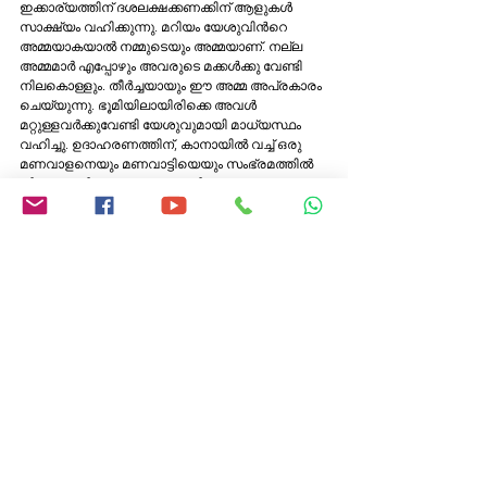
ഇക്കാര്യത്തിന് ദശലക്ഷക്കണക്കിന് ആളുകള്‍ 
സാക്ഷ്യം വഹിക്കുന്നു. മറിയം യേശുവിന്‍റെ 
അമ്മയാകയാല്‍ നമ്മുടെയും അമ്മയാണ്. നല്ല 
അമ്മമാര്‍ എപ്പോഴും അവരുടെ മക്കള്‍ക്കു വേണ്ടി 
നിലകൊള്ളും. തീര്‍ച്ചയായും ഈ അമ്മ അപ്രകാരം 
ചെയ്യുന്നു. ഭൂമിയിലായിരിക്കെ അവള്‍ 
മറ്റുള്ളവര്‍ക്കുവേണ്ടി യേശുവുമായി മാധ്യസ്ഥം 
വഹിച്ചു. ഉദാഹരണത്തിന്, കാനായില്‍ വച്ച് ഒരു 
മണവാളനെയും മണവാട്ടിയെയും സംഭ്രമത്തില്‍ 
നിന്നു രക്ഷിച്ചു. പെന്തക്കുസ്താദിവസം 
ഊട്ടുശാലയില്‍ അവള്‍ ശിഷ്യരുടെയിടയില്‍ 
പ്രാര്‍ത്ഥിച്ചു. അവള്‍ക്കു നമ്മോടുള്ള സ്നേഹം 
ഒരിക്കലും അവസാനിക്കുന്നില്ല. അതുകൊണ്ട് 
നമ്മുടെ ജീവിതത്തിന്‍റെ രണ്ടു സുപ്രധാന 
നിമിഷങ്ങളില്‍ അവള്‍ നമുക്കായി വാദിക്കുമെന്ന് 
തീര്‍ച്ചയാക്കാം: "ഇപ്പോഴും മരണനേരത്തും". 
Ask your Doubts