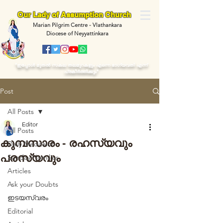
Our Lady of Assumption Church
Marian Pilgrim Centre - Vlathankara
Diocese of Neyyattinkara
“ഇപ്പോള്‍ മുതല്‍ സകല തലമുറകളും എന്നെ ഭാഗ്യവതി എന്ന്
പ്രകീര്‍ത്തിക്കും"
Post
All Posts
Editor
All Posts
കുമ്പസാരം - രഹസ്യവും
Daily Meditaion
പരസ്യവും
Sunday Homilies
Articles
Ask your Doubts
ഇടയസ്വരം
Editorial