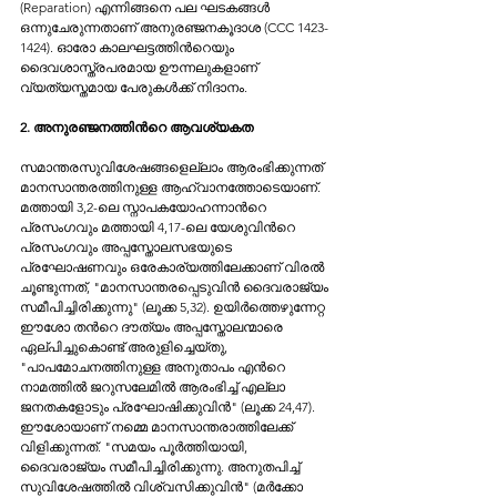
(Reparation) എന്നിങ്ങനെ പല ഘടകങ്ങള്‍ 
ഒന്നുചേരുന്നതാണ് അനുരഞ്ജനകൂദാശ (CCC 1423-
1424). ഓരോ കാലഘട്ടത്തിന്‍റെയും 
ദൈവശാസ്ത്രപരമായ ഊന്നലുകളാണ് 
വ്യത്യസ്തമായ പേരുകള്‍ക്ക് നിദാനം.
2. അനുരഞ്ജനത്തിന്‍റെ ആവശ്യകത
സമാന്തരസുവിശേഷങ്ങളെല്ലാം ആരംഭിക്കുന്നത് 
മാനസാന്തരത്തിനുള്ള ആഹ്വാനത്തോടെയാണ്. 
മത്തായി 3,2-ലെ സ്നാപകയോഹന്നാന്‍റെ 
പ്രസംഗവും മത്തായി 4,17-ലെ യേശുവിന്‍റെ 
പ്രസംഗവും അപ്പസ്തോലസഭയുടെ 
പ്രഘോഷണവും ഒരേകാര്യത്തിലേക്കാണ് വിരല്‍ 
ചൂണ്ടുന്നത്, "മാനസാന്തരപ്പെടുവിന്‍ ദൈവരാജ്യം 
സമീപിച്ചിരിക്കുന്നു" (ലൂക്ക 5,32). ഉയിര്‍ത്തെഴുന്നേറ്റ 
ഈശോ തന്‍റെ ദൗത്യം അപ്പസ്തോലന്മാരെ 
ഏല്പിച്ചുകൊണ്ട് അരുളിച്ചെയ്തു, 
"പാപമോചനത്തിനുള്ള അനുതാപം എന്‍റെ 
നാമത്തില്‍ ജറുസലേമില്‍ ആരംഭിച്ച് എല്ലാ 
ജനതകളോടും പ്രഘോഷിക്കുവിന്‍" (ലൂക്ക 24,47). 
ഈശോയാണ് നമ്മെ മാനസാന്തരാത്തിലേക്ക് 
വിളിക്കുന്നത്. "സമയം പൂര്‍ത്തിയായി, 
ദൈവരാജ്യം സമീപിച്ചിരിക്കുന്നു. അനുതപിച്ച് 
സുവിശേഷത്തില്‍ വിശ്വസിക്കുവിന്‍" (മര്‍ക്കോ 