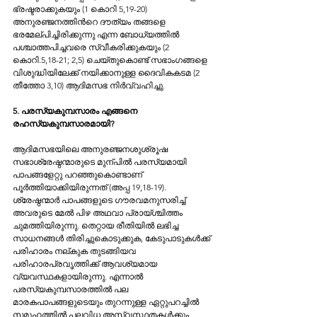
ഭ്രഷ്ടരാക്കുകയും (1 കൊറി 5,19-20) 
അനുര‌ഞ്ജനത്തിന്‍റെ ദൗത്യം തങ്ങളെ 
ഭരമേല്പിച്ചിരിക്കുന്നു എന്ന ബോധ്യത്തില്‍ 
പശ്ചാത്തപിച്ചവരെ സ്വീകരിക്കുകയും (2 
കൊറി.5,18-21; 2,5) ചെയ്തുകൊണ്ട് സഭാംഗങ്ങളെ 
വിശുദ്ധിയിലേക്ക് നയിക്കാനുള്ള ദൈവികകടമ (2 
തീത്തോ 3,10) ആദിമസഭ നിര്‍വ്വഹിച്ചു.
5. പരസ്യകുമ്പസാരം എങ്ങനെ 
രഹസ്യകുമ്പസാരമായി?
ആദിമസഭയിലെ അനുരഞ്ജനശുശ്രൂഷ 
സഭാശ്രേഷ്ഠന്മാരുടെ മുന്പില്‍ പരസ്യമായി 
പാപങ്ങളേറ്റു പറഞ്ഞുകൊണ്ടാണ് 
പൂര്‍ത്തിയാക്കിയിരുന്നത് (അപ്പ 19,18-19). 
ശ്രേഷ്ഠന്മാര്‍ പാപങ്ങളുടെ ഗൗരവമനുസരിച്ച് 
അവരുടെ മേല്‍ പിഴ അഥവാ പ്രായ്ശ്ചിത്തം 
ചുമത്തിയിരുന്നു. തെറ്റായ രീതിയില്‍ ലഭിച്ച 
സാധനങ്ങള്‍ തിരിച്ചുകൊടുക്കുക, കേടുപാടുകള്‍ക്ക് 
പരിഹാരം നല്കുക തുടങ്ങിയവ 
പരിഹാരപ്രവൃത്തിക്ക് ആവശ്യമായ 
വ്യവസ്ഥകളായിരുന്നു. എന്നാല്‍ 
പരസ്യകുമ്പസാരത്തില്‍ പല 
മാരകപാപങ്ങളുടെയും തുറന്നുള്ള ഏറ്റുപറച്ചില്‍ 
സമൂഹത്തില്‍ പലവിധ അസ്വസ്ഥതകള്‍ക്കും 