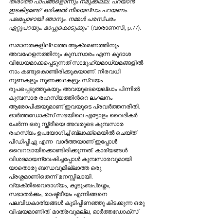
തീരാത്ത പാപങ്ങളൊന്നും നമുക്കില്ല. പറയാൻ 
ഇടകിട്ടണ്ടേ? ഒരിക്കല്‍ നീയെല്ലാം പറയണം. 
പലപ്പോഴായി ഞാനും. നമ്മള്‍ പരസ്പരം 
ഏറ്റുപറയും. മാപ്പുകൊടുക്കും
" (വാരാണസി, p.77).
സമാനതകളില്ലാത്ത ആക്രമണത്തിനും 
അവഹേളനത്തിനും കുമ്പസാരം എന്ന കൂദാശ 
വിധേയമാക്കപ്പെടുന്നത് സാമൂഹ്യമാധ്യമങ്ങളില്‍ 
നാം കണ്ടുകൊണ്ടിരിക്കുകയാണ്. നിരവധി 
നുണകളും നുണക്കഥകളും സ്വയം 
രൂപപ്പെടുത്തുകയും അവയുടെയെല്ലാം പിന്നില്‍ 
കുമ്പസാര രഹസ്യത്തിന്‍റെ ലംഘനം 
ആരോപിക്കയുമാണ് ഇവയുടെ പ്രവര്‍ത്തനരീതി. 
ഓര്‍ത്തഡോക്സ് സഭയിലെ എട്ടോളം വൈദികര്‍ 
ചേര്‍ന്ന ഒരു സ്ത്രീയെ അവരുടെ കുമ്പസാര 
രഹസ്യം ഉപയോഗിച്ച് ബ്ലാക്ക്മെയില്‍ ചെയ്ത് 
പീഡിപ്പിച്ചു എന്ന  വാര്‍ത്തയാണ് ഇപ്പോള്‍ 
വൈറലായിക്കൊണ്ടിരിക്കുന്നത്. കാര്യങ്ങള്‍ 
വിശദമായന്വേഷിച്ചപ്പോള്‍ കുമ്പസാരവുമായി 
യാതൊരു ബന്ധവുമില്ലാത്ത ഒരു 
പ്രശ്നമാണിതെന്ന് മനസ്സിലായി. 
വ്യക്തിവൈരാഗ്യം, കുടുംബപ്രശ്നം, 
സഭാതര്‍ക്കം, രാഷ്ട്രീയം എന്നിങ്ങനെ 
പലവിധകാര്യങ്ങള്‍ കൂടിപ്പിണഞ്ഞു കിടക്കുന്ന ഒരു 
വിഷയമാണിത്. മാത്രവുമല്ല, ഓര്‍ത്തഡോക്സ് 