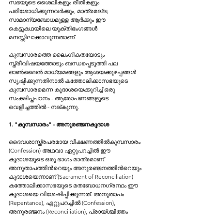
സഭയുടെ ശൈലികളും രീതികളും 
പരിശോധിക്കുന്നവര്‍ക്കും, മാത്രമല്ല, 
സാമാന്യബോധമുള്ള ആര്‍ക്കും ഈ 
കെട്ടുകഥയിലെ യുക്തിഭംഗങ്ങള്‍ 
മനസ്സിലാക്കാവുന്നതാണ്.
കുമ്പസാരത്തെ ലൈംഗികതയോടും 
സ്ത്രീവിഷയത്തോടും ബന്ധപ്പെടുത്തി പല 
ഓണ്‍ലൈന്‍ മാധ്യമങ്ങളും ആശയക്കുഴപ്പങ്ങള്‍ 
സൃഷ്ടിക്കുന്നതിനാല്‍ കത്തോലിക്കാസഭയുടെ 
കുമ്പസാരമെന്ന കൂദാശയെക്കുറിച്ച് ഒരു 
സംക്ഷിപ്തപഠനം - ആരോപണങ്ങളുടെ 
വെളിച്ചത്തില്‍ - നല്കുന്നു.
1. "കുമ്പസാരം" - അനുരഞ്ജനകൂദാശ
ദൈവശാസ്ത്രപരമായ വീക്ഷണത്തില്‍കുമ്പസാരം 
(Confession) അഥവാ ഏറ്റുപറച്ചില്‍ ഈ 
കൂദാശയുടെ ഒരു ഭാഗം മാത്രമാണ്. 
അനുതാപത്തിന്‍റെയും അനുരഞ്ജനത്തിന്‍റെയും 
കൂദാശയെന്നാണ് (Sacrament of Reconciliation) 
കത്തോലിക്കാസഭയുടെ മതബോധനഗ്രന്ഥം ഈ 
കൂദാശയെ വിശേഷിപ്പിക്കുന്നത്. അനുതാപം 
(Repentance), ഏറ്റുപറച്ചില്‍ (Confession), 
അനുരഞ്ജനം (Reconciliation), പ്രായ്ശ്ചിത്തം 