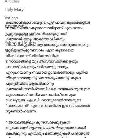
Articles
Holy Mary
Vatican
കത്തോലിക്കാസഭയുടെ ഏഴ് പാവനകൂദാശകളില്‍ 
ഇടയശബ്ദം
സൗഖ്യദായകകൂദാശയായിട്ടാണ് കുമ്പസാരം 
എന്ന കൂദാശ പരിഗണിക്കപ്പെടുന്നത്. 
Daily Meditation
കത്തോലിക്കരും അകത്തോലിക്കരും 
Ask your Doubts
അക്രൈസ്തവരും ആദരവോടും അത്ഭുതത്തോടും 
കൂടിയാണ് കുമ്പസാരം എന്ന കൂദാശയെ 
Sacraments
വീക്ഷിക്കുന്നത്. ജീവിതത്തിന്‍റെ 
നൊമ്പരങ്ങളെയും അസ്വസ്ഥതകളെയും 
പാപവഴികളെയും ഓര്‍ത്തെടുക്കാനും 
ഏറ്റുപറയാനും നവമായ ഉന്മേഷത്തോടും പുതിയ 
തീരുമാനങ്ങളോടും ദൈവകൃപയോടും കൂടെ 
പുതുജീവിതം ആരംഭിക്കാനും 
കത്തോലിക്കാവിശ്വാസികളെ സജ്ജരാക്കുന്ന ഈ 
കൂദാശയോട് അന്യമതസ്ഥര്‍ക്ക് അസൂയ 
പോലുമുണ്ട്. എം.ഡി. വാസുദേവന്‍നായരുടെ 
"വാരാണസി" എന്ന നോവലിലെ ഈ വാചകങ്ങള്‍ 
സ്മരണാര്‍ഹമാണ്:
"
അമ്പലങ്ങളിലും കുമ്പസാരക്കൂടുകള്‍ 
വച്ചാലെന്താ? വൃദ്ധനും പണ്ഡിതനുമായ ഒരാള്‍ 
കേള്‍ക്കുന്നു. ഏതാനും മണിക്കൂറുകള്‍ പറഞ്ഞാല്‍ 