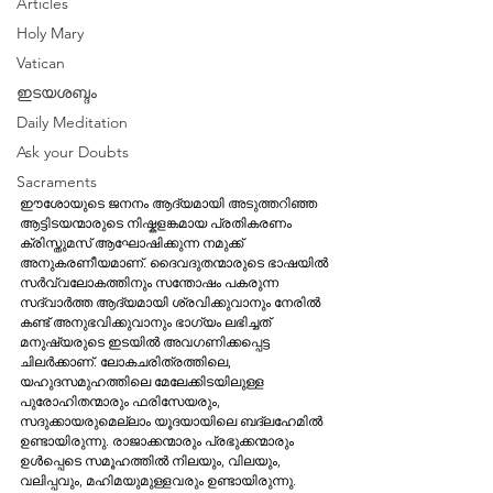
Articles
Holy Mary
Vatican
ഇടയശബ്ദം
Daily Meditation
Ask your Doubts
Sacraments
ഈശോയുടെ ജനനം ആദ്യമായി അടുത്തറിഞ്ഞ 
ആട്ടിടയന്മാരുടെ നിഷ്കളങ്കമായ പ്രതികരണം 
ക്രിസ്തുമസ്‌ ആഘോഷിക്കുന്ന നമുക്ക്‌ 
അനുകരണീയമാണ്‌. ദൈവദുതന്മാരുടെ ഭാഷയില്‍ 
സര്‍വ്വലോകത്തിനും സന്തോഷം പകരുന്ന 
സദ്വാര്‍ത്ത ആദ്യമായി ശ്രവിക്കുവാനും നേരില്‍ 
കണ്ട്‌ അനുഭവിക്കുവാനും ഭാഗ്യം ലഭിച്ചത്‌ 
മനുഷ്യരുടെ ഇടയില്‍ അവഗണിക്കപ്പെട്ട 
ചിലര്‍ക്കാണ്‌. ലോകചരിത്രത്തിലെ, 
യഹുദസമുഹത്തിലെ മേലേക്കിടയിലുള്ള 
പുരോഹിതന്മാരും ഫരിസേയരും, 
സദുക്കായരുമെല്ലാം യൂദയായിലെ ബദ്ലഹേമില്‍ 
ഉണ്ടായിരുന്നു. രാജാക്കന്മാരും പ്രഭുക്കന്മാരും 
ഉള്‍പ്പെടെ സമൂഹത്തില്‍ നിലയും, വിലയും, 
വലിപ്പവും, മഹിമയുമുള്ളവരും ഉണ്ടായിരുന്നു. 