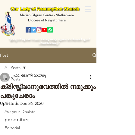
Our Lady of Assumption Church
Marian Pilgrim Centre - Vlathankara
Diocese of Neyyattinkara
“ഇപ്പോള്‍ മുതല്‍ സകല തലമുറകളും എന്നെ ഭാഗ്യവതി എന്ന്
പ്രകീര്‍ത്തിക്കും"
Post
All Posts
ഫാ. ടോണി മാത്യു
All Posts
ക്രിസ്ത്വാനുഭവത്തിൽ നമുക്കും
Daily Meditaion
പങ്കുചേരാം
Sunday Homilies
Updated:
Articles
Dec 26, 2020
Ask your Doubts
ഇടയസ്വരം
Editorial