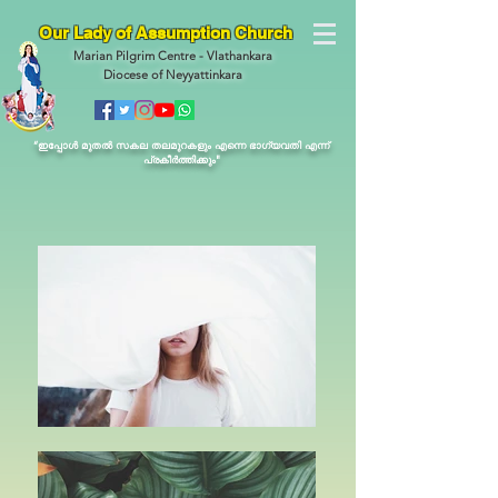
Our Lady of Assumption Church
Marian Pilgrim Centre - Vlathankara
Diocese of Neyyattinkara
“ഇപ്പോള്‍ മുതല്‍ സകല തലമുറകളും എന്നെ ഭാഗ്യവതി എന്ന്
പ്രകീര്‍ത്തിക്കും"