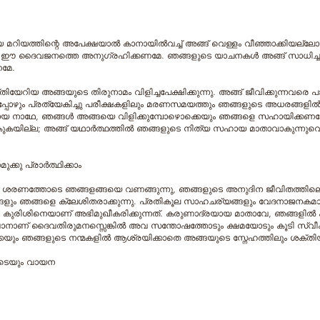
വായ മറിയത്തിന്റെ അപേക്ഷയാല്‍ കാനായില്‍വച്ച് അങ്ങ് വെള്ളം വീഞ്ഞാക്കിയ
ുന്ന ഈ ദൈവജനത്തെ അനുഗ്രഹിക്കണമേ. ഞങ്ങളുടെ യാചനകള്‍ അങ്ങ് സാധിച്ച
ണമേ.
ിയ അങ്ങയുടെ തിരുനാമം വിളിച്ചപേക്ഷിക്കുന്നു. അങ്ങ് ജീവിക്കുന്നവരെ പാല
പ്പോഴും പ്രത്യേകിച്ചു പരീക്ഷകളിലും മരണസമയത്തും ഞങ്ങളുടെ അധരങ്ങളില്‍ ഉ
 നാഥേ, ഞങ്ങള്‍ അങ്ങയെ വിളിക്കുമ്പോഴൊക്കെയും ഞങ്ങളെ സഹായിക്കണമ
രാകുകയില്ല; അങ്ങ് യഥാര്‍ത്ഥത്തില്‍ ഞങ്ങളുടെ നിത്യ സഹായ മാതാവാകുന്നുവെ
്കു പ്രാര്‍ത്ഥിക്കാം
ശരണത്തോടെ ഞങ്ങളങ്ങയെ വണങ്ങുന്നു, ഞങ്ങളുടെ അനുദിന ജീവിതത്തിലെ ബ
രിതങ്ങളും ഞങ്ങളെ ക്ലേശിതരാക്കുന്നു. പ്രതികൂല സാഹചര്യങ്ങളും വേദനാജന
‍ കുരിശിനെയാണ് അഭിമുഖീകരിക്കുന്നത്. കരുണാദ്രയായ മാതാവേ, ഞങ്ങളില്‍
കുവാനാണ് ദൈവതിരുമനസ്സെങ്കില്‍ അവ സന്തോഷത്തോടും ക്ഷമയോടും കൂടി സ്വീകര
ങ്ങളുടെ നന്മകളില്‍ ആശ്രയിക്കാതെ അങ്ങയുടെ സ്നേഹത്തിലും ശക്തിയിലും
ുടെയും വായന