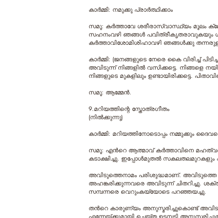
കാര്‍മ്മി: നമുക്കു പ്രാര്‍ത്ഥിക്കാം
സമൂ: കര്‍ത്താവേ ശരീരാസ്വാസ്ഥ്യം മൂലം ക്ലേ
സഹനംവഴി ഞങ്ങള്‍ പവിത്രീകൃതരാവുകയും ശു
കര്‍ത്താവിശോമിശിഹാവഴി ഞങ്ങള്‍ക്കു തന്നരു
കാര്‍മ്മി: (ജനങ്ങളുടെ നേരെ കൈ വിരിച്ച് പിടി
അവിടുന്ന് നിങ്ങളില്‍ വസിക്കട്ടെ. നിങ്ങളെ നയി
നിങ്ങളുടെ മുകളിലും ഉണ്ടായിരിക്കട്ടെ. പിതാവി
സമൂ: ആമ്മേന്‍.
9.മറിയത്തിന്റെ സ്തോത്രഗീതം
(നിൽക്കുന്നു)
കാര്‍മ്മി: മറിയത്തിനോടൊപ്പം നമ്മുക്കും ദൈവത്
സമൂ: എന്‍റെ ആത്മാവ് കര്‍ത്താവിനെ മഹത്വപ്പ
കടാക്ഷിച്ചു. ഇപ്പോള്‍മുതല്‍ സകലതലമുറകളും എ
അവിടുത്തെനാമം പരിശുദ്ധമാണ്. അവിടുത്തെ ഭക
അഹങ്കരിക്കുന്നവരെ അവിടുന്ന് ചിതറിച്ചു. ശക്ത
സമ്പന്നരെ വെറുംകയ്യോടെ പറഞ്ഞയച്ചു.
തന്‍റെ കാരുണ്യം അനുസ്മരിച്ചുകൊണ്ട് അവ
എന്നേയ്ക്കുമായി ചെയ്ത ഉടമ്പടി അനുസരിച്ചു