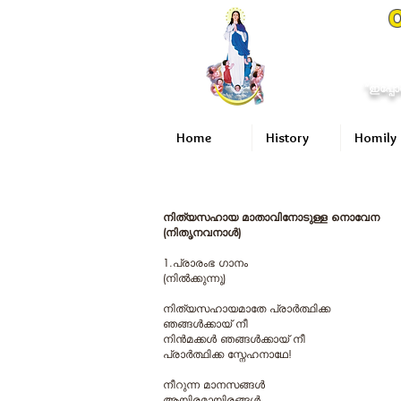
O
“ഇപ്പോ
Home
History
Homily
നിത്യസഹായ മാതാവിനോടുള്ള നൊവേന
(നിതൃനവനാൾ)
1.പ്രാരംഭ ഗാനം
(നിൽക്കുന്നു)
നിത്യസഹായമാതേ പ്രാര്‍ത്ഥിക്ക
ഞങ്ങള്‍ക്കായ് നീ
നിൻമക്കൾ‍ ഞങ്ങൾക്കായ് നീ
പ്രാര്‍ത്ഥിക്ക സ്നേഹനാഥേ!
നീറുന്ന മാനസങ്ങൾ
ആയിരമായിരങ്ങൾ