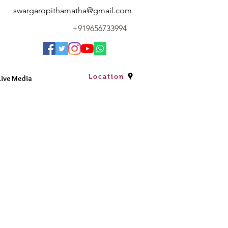
swargaropithamatha@gmail.com
+919656733994
Location
Live Media