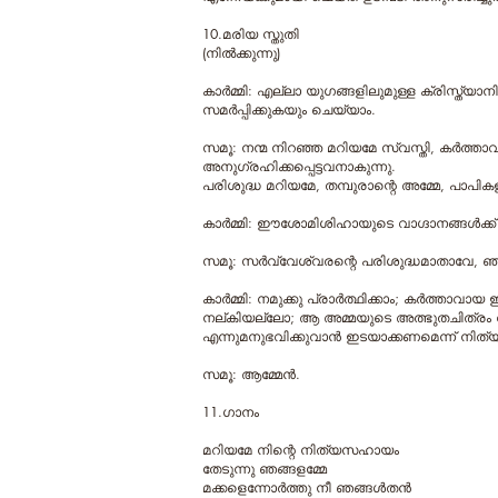
10.മരിയ സ്തുതി
(നില്‍ക്കുന്നു)
കാര്‍മ്മി: എല്ലാ യുഗങ്ങളിലുമുള്ള ക്രിസ്ത്യ
സമര്‍പ്പിക്കുകയും ചെയ്യാം.
സമൂ: നന്മ നിറഞ്ഞ മറിയമേ സ്വസ്തി, കര്‍ത്ത
അനുഗ്രഹിക്കപ്പെട്ടവനാകുന്നു.
പരിശുദ്ധ മറിയമേ, തമ്പുരാന്റെ അമ്മേ, പാപി
കാര്‍മ്മി: ഈശോമിശിഹായുടെ വാഗ്ദാനങ്ങള്‍ക്ക
സമൂ: സര്‍വ്വേശ്വരന്റെ പരിശുദ്ധമാതാവേ, ഞങ
കാര്‍മ്മി: നമുക്കു പ്രാര്‍ത്ഥിക്കാം; കര്
നല്കിയല്ലോ; ആ അമ്മയുടെ അത്ഭുതചിത്രം 
എന്നുമനുഭവിക്കുവാന്‍ ഇടയാക്കണമെന്ന് നിത്
സമൂ: ആമ്മേന്‍.
11.ഗാനം
മറിയമേ നിന്റെ നിത്യസഹായം
തേടുന്നു ഞങ്ങളമ്മേ
മക്കളെന്നോര്‍ത്തു നീ ഞങ്ങള്‍തൻ