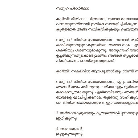
സമൂഹ പ്രാർത്ഥന
കാര്‍മ്മി: മിശിഹാ കര്‍ത്താവേ, അങ്ങേ മാതാ
വണങ്ങുന്നതിനായി ഇവിടെ സമ്മേളിച്ചിരിക്ക
കൃതജ്ഞത അങ്ങ് സ്വീകരിക്കുകയും ചെയ്യ
സമൂ: ഓ! നിത്യസഹായമാതാവേ ഞങ്ങള്‍ ശക്തിയേറ
രക്ഷിക്കുന്നവളുമാകുന്നല്ലോ. അങ്ങേ നാമം എ
ശക്തിയും ശരണവുമാകുന്നു. അനുഗ്രഹീതയായ
ഉച്ചരിക്കുന്നതുകൊണ്ടുമാത്രം ഞങ്ങള്‍ തൃപ്ത
പ്രഖ്യാപനം ചെയ്യുന്നതുമാണ്.
കാര്‍മ്മി: സകലവിധ ആവശൃങ്ങൾക്കും വേണ്ടി നമുക
സമൂ: ഓ! നിത്യസഹായമാതാവേ, ഏറ്റം വലിയ 
ഞങ്ങള്‍ അപേക്ഷിക്കുന്നു. പരീക്ഷകളും ദു
ശോകാവൃതമാക്കുന്നു. എല്ലായിടത്തും ഞങ്ങള്
ഞങ്ങളെ മോചിപ്പിക്കണമേ; തുടര്‍ന്നു സഹിക്
ഓ! നിത്യസഹായമാതാവേ, ഈ വരങ്ങളൊക്കെയും ഞ
3.അർത്ഥനകളുടെയും കൃതജ്ഞതാർപ്പണങ്ങള
(ഇരിക്കുന്നു)
4.അപേക്ഷകൾ
(മുട്ടുകുത്തുന്നു)