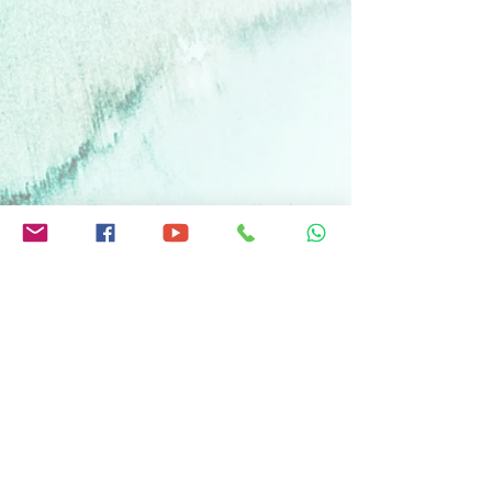
Our Lady Of Assumption Church
Vlathankara,Vlathankara P.O.
Thiruvananthapuram
Kerala, India Pin : 695134
swargaropithamatha@gmail.com
+919656733994
© Copyright 2023 swargaropitha.
All rights reserved.