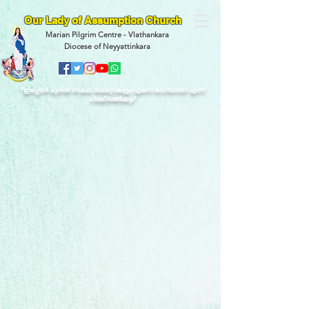
Our Lady of Assumption Church
Marian Pilgrim Centre - Vlathankara
Diocese of Neyyattinkara
“ഇപ്പോള്‍ മുതല്‍ സകല തലമുറകളും എന്നെ ഭാഗ്യവതി എന്ന്
പ്രകീര്‍ത്തിക്കും"