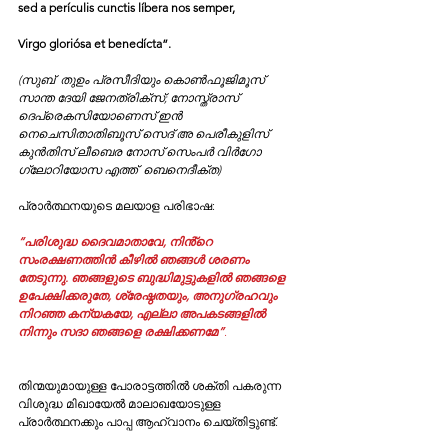
sed a perículis cunctis líbera nos semper,
Virgo gloriósa et benedícta”. 
(സുബ്  തുഉം പ്രസീദിയും കൊൺഫൂജിമൂസ്‌ 
സാന്ത ദേയി ജേനത്രിക്‌സ്; നോസ്ത്രാസ് 
ദെപ്രെകസിയോണെസ് ഇൻ 
നെചെസിതാതിബൂസ് സെദ് അ പെരീകുളിസ് 
കുൻതിസ് ലീബെര നോസ് സെംപർ വിർഗോ 
ഗ്ലോറിയോസ എത്ത്  ബെനെദീക്ത)
പ്രാര്‍ത്ഥനയുടെ മലയാള പരിഭാഷ:
“പരിശുദ്ധ ദൈവമാതാവേ, നിൻ്റെ ​ 
സംരക്ഷണത്തിൻ കീഴില്‍ ഞങ്ങള്‍ ശരണം 
തേടുന്നു. ഞങ്ങളുടെ ബുദ്ധിമുട്ടുകളില്‍ ഞങ്ങളെ 
ഉപേക്ഷിക്കരുതേ, ശ്രേഷ്ഠതയും, അനുഗ്രഹവും 
നിറഞ്ഞ കന്യകയേ, എല്ലാ അപകടങ്ങളില്‍ 
നിന്നും സദാ ഞങ്ങളെ രക്ഷിക്കണമേ”
. 
തിന്മയുമായുള്ള പോരാട്ടത്തില്‍ ശക്തി പകരുന്ന 
വിശുദ്ധ മിഖായേല്‍ മാലാഖയോടുള്ള 
പ്രാര്‍ത്ഥനക്കും പാപ്പ ആഹ്വാനം ചെയ്തിട്ടുണ്ട്.  