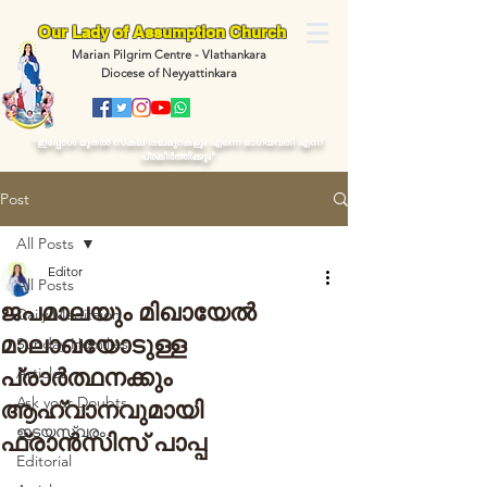
Our Lady of Assumption Church
Marian Pilgrim Centre - Vlathankara
Diocese of Neyyattinkara
“ഇപ്പോള്‍ മുതല്‍ സകല തലമുറകളും എന്നെ ഭാഗ്യവതി എന്ന്
പ്രകീര്‍ത്തിക്കും"
Post
All Posts
Editor
All Posts
ജപമാലയും മിഖായേൽ
Daily Meditaion
മാലാഖയോടുള്ള
Sunday Homilies
Articles
പ്രാർത്ഥനക്കും
Ask your Doubts
ആഹ്വാനവുമായി
ഇടയസ്വരം
ഫ്രാൻസിസ് പാപ്പ
Editorial