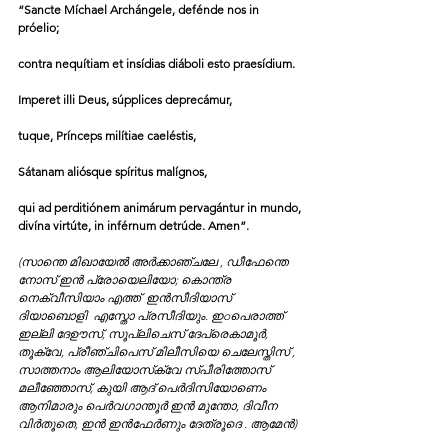
“Sancte Míchael Archángele, defénde nos in 
próelio;
contra nequítiam et insídias diáboli esto praesídium.
Imperet illi Deus, súpplices deprecámur,
tuque, Prínceps milítiae caeléstis,
Sátanam aliósque spíritus malígnos,
qui ad perditiónem animárum pervagántur in mundo,
divína virtúte, in inférnum detrúde. Amen”.
(സാന്തെ മിഖായേൽ അർക്കാഞ്ചലേ , ഡീഫേന്തെ 
നോസ് ഇൻ പ്രോയെലിയോ; കൊന്ത്ര 
നെക്വീസിയാം എത്ത്  ഇൻസീദിയാസ് 
ദിയാബൊളി  എസ്തോ പ്രസീദിയും. ഇoപെരാത്ത് 
ഇല്ലി ദേഊസ്‌, സൂപ്ലിചെസ് ദേപ്രെകാമൂർ, 
തൂക്വേ, പ്രീഞ്ചിപെസ് മിലീസിയെ ചെലേസ്തിസ് , 
സാത്തനാം ആലിയോസ്‌ക്വേ സ്‌പീരിത്തോസ്‌ 
മലീഞ്ഞോസ്, കുയി ആദ് പെർദിസിയോണെം 
ആനിമാരും പെർവഗാന്തൂർ ഇൻ മുന്തോ, ദിവീന 
വിർതൂതെ, ഇൻ ഇൻഫേർണും ദേത്രൂദെ . ആമേൻ) 