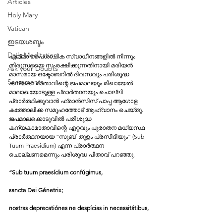
Articles
Holy Mary
Vatican
ഇടയശബ്ദം
Daily Meditation
എല്ലാ പൈശാചിക സ്വാധീനങ്ങളിൽ നിന്നും 
തിരുസഭയെ സംരക്ഷിക്കുന്നതിനായി മരിയന്‍ 
Ask your Doubts
മാസമായ ഒക്ടോബറില്‍ ദിവസവും പരിശുദ്ധ 
Sacraments
കന്യകാ മാതാവിന്റെ ജപമാലയും മിഖായേല്‍ 
മാലാഖയോടുള്ള പ്രാര്‍ത്ഥനയും ചൊല്ലി 
പ്രാർത്ഥിക്കുവാൻ ഫ്രാന്‍സിസ് പാപ്പ ആഗോള 
കത്തോലിക്ക സമൂഹത്തോട് ആഹ്വാനം ചെയ്തു. 
ജപമാലക്കൊടുവില്‍ പരിശുദ്ധ 
കന്യകാമാതാവിന്റെ ഏറ്റവും പുരാതന മധ്യസ്ഥ 
പ്രാര്‍ത്ഥനയായ “സുബ്  തുഉം പ്രസീദിയും” (Sub 
Tuum Praesidium) എന്ന പ്രാർത്ഥന 
ചൊല്ലണമെന്നും പരിശുദ്ധ പിതാവ് പറഞ്ഞു. 
“Sub tuum praesídium confúgimus,
sancta Dei Génetrix;
nostras deprecatiónes ne despícias in necessitátibus,