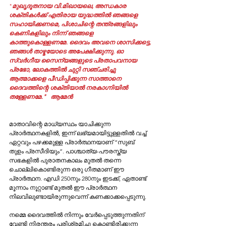
"
മുഖൃദൂതനായ വി.മിഖായലെ, അന്ധകാര 
ശക്തികൾക്ക് എതിരായ യുദ്ധത്തിൽ ഞങ്ങളെ 
സഹായിക്കണമെ, പിശാചിന്റെ തന്ത്രങ്ങളിലും 
കെണികളിലും നിന്ന് ഞങ്ങളെ 
കാത്തുകൊള്ളണമേ. ദൈവം അവനെ ശാസിക്കട്ടെ, 
ഞങ്ങൾ താഴ്മയോടെ അപേക്ഷിക്കുന്നു. ഓ 
സ്വർഗീയ സൈന്യങ്ങളുടെ പ്രതാപവനായ 
പ്രഭോ, ലോകത്തിൽ ചുറ്റി സഞ്ചരിച്ചു 
ആത്മാക്കളെ പീഡിപ്പിക്കുന്ന സാത്താനെ 
ദൈവത്തിന്റെ ശക്തിയാൽ നരകാഗ്നിയിൽ 
തള്ളേണമേ."   ആമേൻ 
മാതാവിന്റെ മാധ്യസ്ഥം യാചിക്കുന്ന 
പ്രാര്‍ത്ഥനകളിൽ, ഇന്ന് ലഭ്യമായിട്ടുള്ളതിൽ വച്ച് 
ഏറ്റവും പഴക്കമുള്ള പ്രാര്‍ത്ഥനയാണ് “സുബ്  
തുഉം പ്രസീദിയും”. പാശ്ചാത്യ-പൗരസ്ത്യ 
സഭകളില്‍ പുരാതനകാലം മുതൽ തന്നെ 
ചൊല്ലികൊണ്ടിരുന്ന ഒരു ഗീതമാണ് ഈ 
പ്രാര്‍ത്ഥന. എഡി 250നും 280നും ഇടക്ക്‌, ഏതാണ്ട് 
മൂന്നാം നൂറ്റാണ്ട് മുതല്‍ ഈ പ്രാർത്ഥന 
നിലവിലുണ്ടായിരുന്നുവെന്ന് കണക്കാക്കപ്പെടുന്നു. 
നമ്മെ ദൈവത്തില്‍ നിന്നും വേര്‍പ്പെടുത്തുന്നതിന് 
വേണ്ടി നിരന്തരം പരിശ്രമിച്ചു കൊണ്ടിരിക്കുന്ന 