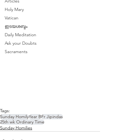
Articles
Holy Mary
Vatican
ഇടയശബ്ദം
Daily Meditation
Ask your Doubts
Sacraments
Tags:
Sunday Homily
Year B
Fr Jipindas
25th wk Ordinary Time
Sunday Homilies