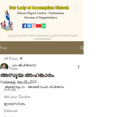
Our Lady of Assumption Church
Marian Pilgrim Centre - Vlathankara
Diocese of Neyyattinkara
“ഇപ്പോള്‍ മുതല്‍ സകല തലമുറകളും എന്നെ ഭാഗ്യവതി എന്ന്
പ്രകീര്‍ത്തിക്കും"
Post
All Posts
ഫാ. ജിപിൻദാസ്
All Posts
അസൂയ അഹങ്കാരം
Daily Meditaion
Updated:
Jan 31, 2022
Sunday Homilies
ആണ്ടുവട്ടം 25 -  ഞായർ വചന വിചിന്തനം 
Articles
Ask your Doubts
ഇടയസ്വരം
Editorial