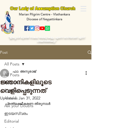
Our Lady of Assumption Church
Marian Pilgrim Centre - Vlathankara
Diocese of Neyyattinkara
“ഇപ്പോള്‍ മുതല്‍ സകല തലമുറകളും എന്നെ ഭാഗ്യവതി എന്ന്
പ്രകീര്‍ത്തിക്കും"
Post
All Posts
ഫാ. അനുരാജ്
All Posts
ജ്ഞാനികളിലൂടെ
Daily Meditaion
വെളിപ്പെടുന്നത്
Sunday Homilies
Updated:
Articles
Jan 31, 2022
പ്രത്യക്ഷീകരണ തിരുനാൾ 
Ask your Doubts
ഇടയസ്വരം
Editorial