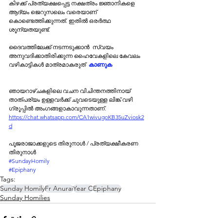
കിഴക്ക് പ്രത്യക്ഷപ്പെട്ട നക്ഷത്രം ജ്ഞാനികളെ 
ആദ്യം ജെറുസലെം വരെയാണ് 
കൊണ്ടെത്തിക്കുന്നത്. ഇതിൽ ഒരർത്ഥ 
ശൂന്യതയുണ്ട്.
ദൈവത്തിലേക്ക് നടന്നടുക്കാൻ  സ്വയം 
അനുവദിക്കാതിരിക്കുന്ന ഹൈവേകളിലെ കേവലം 
വഴികാട്ടികൾ മാത്രമാകരുത് 
കാണുക
ഞായറാഴ്ചകളിലെ വചന വിചിന്തനത്തിനായ് 
താത്പര്യം ഉള്ളവർക്ക് ചുവടെയുള്ള ലിങ്ക് വഴി 
ഗ്രൂപ്പിൽ അംഗങ്ങളാകാവുന്നതാണ്.
https://chat.whatsapp.com/CA1wivugoKB35uZviosk2
d
പൂജരാജാക്കളുടെ തിരുനാള്‍ / പ്രത്യക്ഷീകരണ 
തിരുനാൾ
#SundayHomily
#Epiphany
Tags:
Sunday Homily
Fr Anuraj
Year C
Epiphany
Sunday Homilies