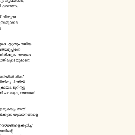
നിമിഷമായി കാണണം.
 
‍ക്കുന്ന യുവജനങ്ങളെ​​