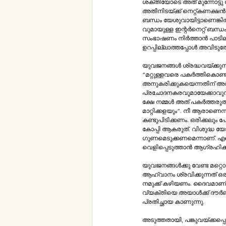
ശക്തിയോടെ അത്‌ മുന്നോട്ടു പോകണം. ഇന്റര്‍നെറ്റിന്റെ സഹായത്തോടെ നാം സൌഹൃദ സംഭാഷണത്തില്‍ ഏര്‍പ്പെടുമ്പോള്‍ 
അതിനിടയ്ക്ക്‌ നെറ്റ്കണക്ഷന്‍ വിച്ഛേദിക്കപ്പെട്ടാല്‍​ നാം എന്തുമാത്രം അസ്വസ്ഥരാകാറും, വിഷമിക്കാറുമുണ്ട്‌. പക്ഷേ ഈ ഇന്റര്‍നെറ്റ്‌ 
ബന്ധം​ ​യേശുവായിട്ടാണെങ്കില്‍ ഈ വിഷമവും​ പ്രയാസവും നമ
സംഭാഷണം നിര്‍ത്താന്‍ പാടില
ഉറപ്പില്ലാത്തപ്പോള്‍ അവിടു
​യുവജനങ്ങള്‍ ശ്രദ്ധവയ്ക്കുന്ന മറ്റൊരു മേഖല അനുകരണമാണ്‌.
“മറ്റുള്ളവരെ പകര്‍ത്തികൊണ്ട്‌ ആരും വിശുദ്ധരാവുകയോ, സമ്പൂര്‍ണത കണ്ടെത്തുകയോ ചെയ്യുകയില്ല. വിശുദ്ധര
അനുകരിക്കുകയെന്നതിന്‌ അവരുടെ ജീവിതരീതിയും വിശുദ്ധജീവിത മാര്‍ഗ്ഗവും പകര്‍ത്തുകയെന്ന്‌​ ​അര്‍ത്ഥമില്ല. സഹായകവും, 
ക്ഷേ നമ്മള്‍ അത്‌ പകര്‍ത്തരുത്‌. കാരണം​ ​നമ്മെ സംബന്ധിച്ച്‌ കര്‍ത്താവ്‌ നിശ്ചയിച്ചിട്ടുള്ള സവിശേഷമായ പാതയില്‍ നിന്ന്‌ അത്‌​ ​നമ്മെ 
മാറ്റിക്കളയും”. നീ ആരാണെന്ന്‌ നീ​ കണ്ടുപിടിക്കണം. മറ്റുള്ളവര്‍ എന്തു പറഞ്ഞാലും ചിന്തിച്ചാലും വിശുദ്ധനാകാനുള്ള വഴി​
കണ്ടുപിടിക്കണം. ഒരിക്കലും 
കോപ്പി ആകരുത്‌. വിശുദ്ധ യോഹന്നാന്റെ വാക്കുകള്‍ ഇവിടെ ശ്രദ്ധേയമാണ്‌. ഓരോരുത്തനും സ്വന്തം രീതിയില്‍ 
ഗുണമെടുക്കണമെന്നാണ്‌. എന്തെന്നാല്‍ ഏകദൈവം തന്റെ​ ​കൃപ കുറേപ്പേര്‍ക്ക്‌ ഒരു തരത്തിലും മറ്റുള്ളവര്‍ക്ക്‌ മറ്റുതരത്തിലും 
വെളിപ്പെടുത്താന്‍ ആഗ്രഹിക്ക
​യുവജനങ്ങൾക്കു വേണ്ട മറ്റൊരു ഗുണമായി ഫ്രാന്‍സിസ്‌ പാപ്പ ഈന്നല്‍
ആഹ്വാനം ശ്രവിക്കുന്നത്‌ ഒരിക്കലും​ ​നിര്‍ത്തരുത്‌. മറ്റൊരാളുമായി രമൃതപ്പെടാന്‍​ ​ഒന്നാമതായി ആ വ്യക്തിയിലെ നന്മ കാണാന്‍ 
നമുക്ക്‌ കഴിയണം. ദൈവമാണ്‌ ആ​ ​നന്മയോടെ അയാളെ സൃഷ്ടിച്ചത്‌. വ്യക്തി​ ​ചെയ്ത ദ്രോഹത്തെ നിങ്ങള്‍ വെറുക്കുക. എന്നാല്‍ ആ 
വ്യക്തിയെ അയാള്‍ക്ക്‌ ​ദൗ​ര്‍ബല്യമുണ്ടെങ്കിലും നമ്മള്‍ സ്നേഹിക്കണം. എന്തെന്നാല്‍ ആ വ്യക്തിയില്‍ നമ്മള്‍ ദൈവത്തിന്റെ​ ​
പ്രതിച്ഛായ കാണുന്നു.
​അടുത്തതായി, പങ്കുവയ്ക്കപ്പെടുന്നവ