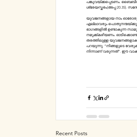
പങ്കുവയ്ക്കപ്പെടണം. ബൈബിള്‍ തന്നെ ഇതിന്‌ സാക്ഷ്യം വഹിക്കുന്നു. സ്വീകര
​യുവജനങ്ങളായ നാം ഓരോരുത്തരും സമര
എല്ലാവരും പൊതുനന്മയ്ക്കു
ഭാഗങ്ങളില്‍ ഉണ്ടാകുന്ന സാമൂഹികവും രാഷ്ട്രീയവുമായ പ്
നമുക്ക്‌കഴിയണം. ഓടിക്കൊണ്ടിരിക്കുക.​ ​ഓട്ടം ഓടുമ്പോള്‍ പരിശുദ്ധാത്മാവിന്റെ ശക്തിയുണ്ടാ​​കണം. ഫ്രാന്‍സിസ്‌ പാപ്പ ആഗ്രഹിച്ച 
തരത്തിലുള്ള യുവജനങ്ങളാകാന്‍ സഭയിലെ യുവജനങ്ങള്‍ക്ക്‌ ക
പറയുന്നു. “നിങ്ങളുടെ വേരുകള
നിന്നാണ്‌ വര
Recent Posts