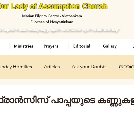
ur Lady of Assumption Church
Marian Pilgrim Centre - Vlathankara
Diocese of Neyyattinkara
ള്‍ മുതല്‍ സകല തലമുറകളും എന്നെ ഭാഗ്യവതി എന്ന് പ്രകീര്‍ത്തിക്കും"
Ministries
Prayers
Editorial
Gallery
unday Homilies
Articles
Ask your Doubts
ഇടയസ
ican
ഇടയശബ്ദം
Daily Meditation
Ask your Dou
രാന്‍സിസ്‌ പാപ്പയുടെ കണ്ണുകള