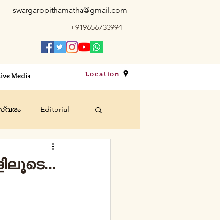
swargaropithamatha@gmail.com
+919656733994
Location
Live Media
്വരം
Editorial
bts
Sacraments
ിലൂടെ...