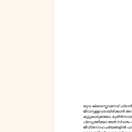
യു​വ ക്രൈസ്തവനോട്‌ ഫ്രാന്‍സിസ്‌​പാപ്പ പറയാന്‍ ആഗ്രഹിക്കുന്ന ആദ്യവാക്കുകള്‍ ഇപ്രകാരമാണ്‌, ക്രിസ്തു ജീവിക്കുന്നു.​  നിങ്ങള്‍ 
ജീവനുള്ളവരായിരിക്കാന്‍ അവിടുന്ന്‌​ ആഗ്രഹിക്കുന്നു. യുവത്വം അഭിമാനത്തി​ൻ്റെ ​ഉറവിടമായി കാണുന്നവരാണ
കൂട്ടുകാരുടേയോ, മുതിര്‍ന്നവരുടേയോ മറ്
പ്രവൃത്തിയോ അത്‌ സ്വന്തം അമ്മയില്‍​ ​നിന്ന്‌ ഉണ്ടായാല്‍ പോലും നമുക്കത്‌ പൊറുക്കാനാകുന്നില്ല. ഇത്തരത്തിലുള്ള 
ജീവിതസാഹചര്യങ്ങളില്‍ പാപ്പ