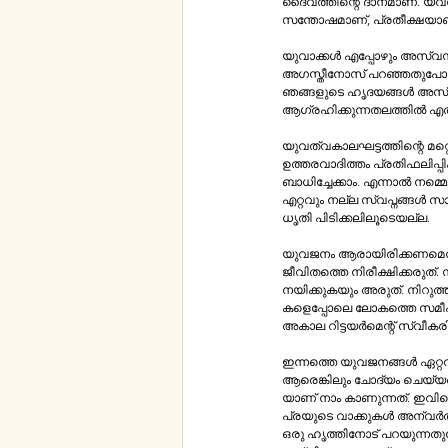
ദൈവത്തിന്റെ ദാനമാണ്‌. യവനം യുവാക്കള്‍ക്ക്‌ അനുഗ്രഹീത സമയമാണ്‌. അതോടൊപ്പം സഭയ്ക്കും ലോകത്തിനും കൃപയാണ്‌, 
യുവാക്കള്‍ എപ്പോഴും അസ്വസ്ഥരാണ്‌.​ ​അവരുടെ ആഗ്രഹങ്ങളാണ്‌ പലപ്പോഴും അസ്വ​​സ്ഥതകള
അഗസ്തീനോസ്‌ പറഞ്ഞതുപോലെ “കര്‍ത്താവേ​ ​അങ്ങ്‌ ഞങ്ങളെ അങ്ങേക്കുവേണ്ടി സൃഷ്ടിച്ചു. അങ്ങില്‍ വിശ്രമിക്കുന്നതുവരെ 
ഞങ്ങളുടെ ഹൃദയങ്ങള്‍ അസ്വ
ആഗ്രഹിക്കുന്നതലത്തില്‍ എ
യുവത്വകാലഘട്ടത്തിന്റെ മറ്റൊരു പ്രത്യ
ഉത്തരവാദിത്തം പ്രതിഫലിപ്പിക്കുന്നത്‌. നമ്മുടെ പ്രത്യാശകള്‍, സ്വപ്നങ്ങള്‍, ആഗ്രഹങ്ങള്‍ ഇവ
ബാധിച്ചേക്കാം. എന്നാല്‍ നമ്മെ പിന്നിലേക്ക്‌ വ​ലിക്കുന്ന ഒരു പ്രലോഭനത്തെക്കുറിച്ച്‌ എപ്പോഴും
എറ്റവും നല്ല സ്വപ്നങ്ങള്‍ സാക്ഷാത്കൃതമാകുന്നത്‌ പ്രത്യാശയിലൂടെയും, 
ധൃതി പിടിക്കലിലൂടെയല്ല.​ 
​യുവജനം ആരായിരിക്കണമെന്ന്‌ ഫ്രാന്‍സിസ്‌ പാപ്പയുടെ വാക്കുകളിലൂടെ നമുക്ക്‌​ ​മനസിലാക്കാം. “ഒരു ബാല്‍ക്കണിയില്‍ ന
ജീവിതത്തെ നിരീക്ഷിക്കരുത്‌. സന്തോഷ​ത്തെ ഒരു ആംചെയറായി തെറ്റിദ്ധരിക്കരുത്‌.​ നിങ്ങളുടെ ജീവിതം ഒരു സ്ക്രീനിനു പിന്നില്‍​ 
നയിക്കുകയും അരുത്‌. നിറുത്തിയിട്ടിരിക്കുന്ന​ കാറുകളാകരുത്. ജീവിതത്തിലൂടെ അനസ്തേഷ്യ ഏറ്റുവാങ്ങി പോകുകയോ, ടൂറിസ്റ്റു​​
കളെപ്പോലെ ലോകത്തെ സമീപിക്കുകയോ​ അരുത്‌. സ്വരം കേള്‍പ്പിക്കുക, കൂടിന്റെ വാ
അകാല റിട്ടയര്‍മെന
​ഇന്നത്തെ യുവജനങ്ങള്‍ ഏറ്റവും കൂടുതല്
ആരെങ്കിലും ചോദ്യം ചെയ്യപ്പ
പ്രയുടെ വാക്കുകള്‍ ​അന്വ​ര്‍ത്ഥമാകുന്നത്‌.​ സവഹ്ൃദം ക്രിസ്തുവിനോടുകുടി ആയിരിക്കണം. 
ഒരു ഹൃത്തിനോട്‌ പറയുന്നതുപോലെ ക്രിസ്തുവിനോട്‌ പ്രാര്‍ത്ഥനയിലൂടെ സംഭാഷണം നടത്തണം. പരിശുദ്ധാത്മാവിന്റെ 