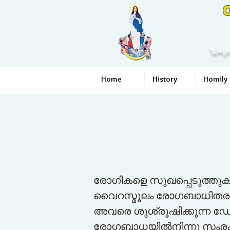
O
“ഇപ്പോ
Home
History
Homily
രോഗികളെ സുഖപ്പെടുത്തുക
വൈറസ്മൂലം രോഗബാധിതരായിക്
അവരെ ശുശ്രൂഷിക്കുന്ന ഡോക്ട
രോഗബാധയില്‍നിന്നു സംരക