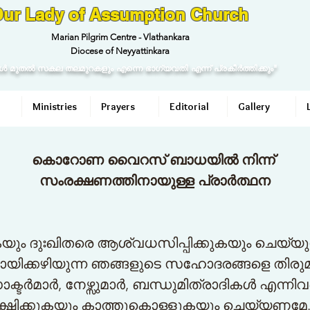
ur Lady of Assumption Church
Marian Pilgrim Centre - Vlathankara
Diocese of Neyyattinkara
ള്‍ മുതല്‍ സകല തലമുറകളും എന്നെ ഭാഗ്യവതി എന്ന് പ്രകീര്‍ത്തിക്കും"
Ministries
Prayers
Editorial
Gallery
കൊറോണ വൈറസ് ബാധയില്‍ നിന്ന്
സംരക്ഷണത്തിനായുള്ള പ്രാര്‍ത്ഥന
യും ദുഃഖിതരെ ആശ്വധസിപ്പിക്കുകയും ചെയ്യ
കഴിയുന്ന ഞങ്ങളുടെ സഹോദരങ്ങളെ തിരുമുമ്പില്
ര്‍മാര്‍, നേഴ്സുമാര്‍, ബന്ധുമിത്രാദികള്‍ എന്
്ഷിക്കുകയും കാത്തുകൊള്ളുകയും ചെയ്യണമേ