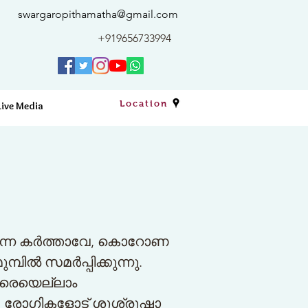
swargaropithamatha@gmail.com
+919656733994
Location
Live Media
ുന്ന കര്‍ത്താവേ, കൊറോണ
‍ സമര്‍പ്പിക്കുന്നു.
നിവരെയെല്ലാം
. രോഗികളോട് ശുശ്രൂഷാ