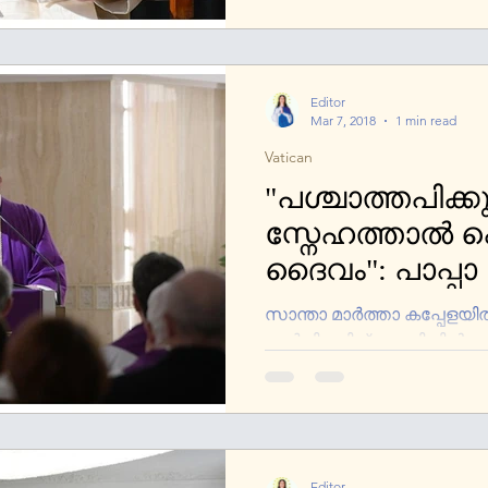
Editor
Mar 7, 2018
1 min read
Vatican
"പശ്ചാത്തപിക്
സ്നേഹത്താല്‍ 
ദൈവം": പാപ്പാ
സാന്താ മാര്‍ത്താ കപ്പേളയില
അര്‍പ്പിച്ച ദിവ്യബലിയില്‍ പ
വചനസന്ദേശത്തില്‍, പാപ്പാ 
Editor