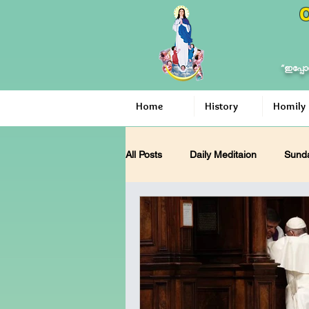
O
“ഇപ്പോ
Home
History
Homily
All Posts
Daily Meditaion
Sunda
Holy Mary
Vatican
ഇടയ