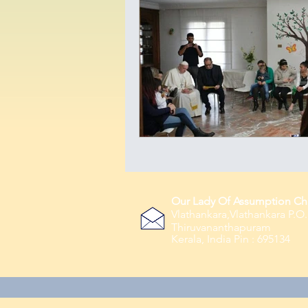
Our Lady Of Assumption Ch
Vlathankara,Vlathankara P.O.
Thiruvananthapuram
Kerala, India Pin : 695134