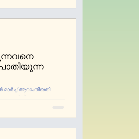
കുന്നവനെ
പൊതിയുന്ന
്‍ മാര്‍ച്ച് ആറാംതീയതി
ാപ്പാ നല്‍കിയ
. ദാനിയേലിന്‍റെ...