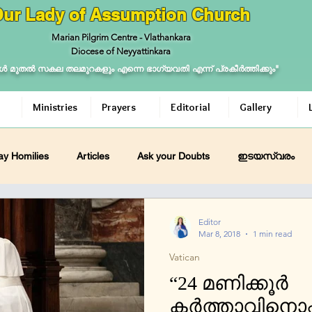
ur Lady of Assumption Church
Marian Pilgrim Centre - Vlathankara
Diocese of Neyyattinkara
ള്‍ മുതല്‍ സകല തലമുറകളും എന്നെ ഭാഗ്യവതി എന്ന് പ്രകീര്‍ത്തിക്കും"
Ministries
Prayers
Editorial
Gallery
y Homilies
Articles
Ask your Doubts
ഇടയസ്വരം
ശബ്ദം
Daily Meditation
Ask your Doubts
Sacraments
Editor
Mar 8, 2018
1 min read
Vatican
“24 മണിക്കൂര്‍
കര്‍ത്താവിനൊപ്