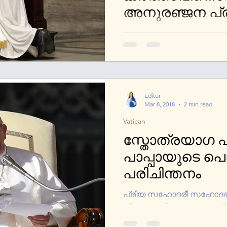
അനുരഞ്ജന പ്രാ
തപസ്സിലെ മൂന്നാം വാരത്തിലെ വെള
Ɔο തിയതി വെള്ളിയാഴ്ച അ
നടത്തണമെന്ന് പാപ്പാ ഫ്രാന
Editor
Mar 8, 2018
2 min read
Vatican
സ്തോത്രയാഗ പ്ര
പാപ്പായുടെ പ
പരിചിന്തനം
പ്രിയ സഹോദരീ സഹോദരന്
വിശുദ്ധകുര്‍ബ്ബാനയെ അധ
നമുക്കു തുടരാം. ഇതില്‍ നമുക്