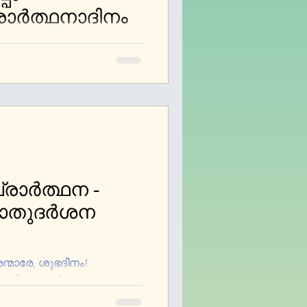
ര്‍ത്ഥനാദിനം
്ളിയാഴ്ച. മാര്‍ച് 9-
നുതാപത്തിന്‍റെ ശുശ്രൂഷ
്‍സിസ്...
ാര്‍ത്ഥന -
ൊതുദര്‍ശന
മാരേ, ശുഭദിനം!
ികരിച്ചുള്ള പ്രബോധനം
കിന്ന്...