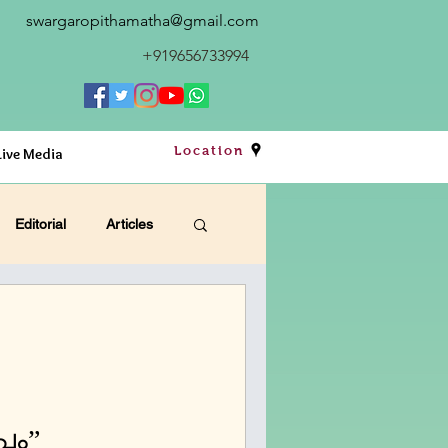
swargaropithamatha@gmail.com
+919656733994
Location
Live Media
Editorial
Articles
പം”