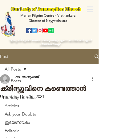
Our Lady of Assumption Church
Marian Pilgrim Centre - Vlathankara
Diocese of Neyyattinkara
“ഇപ്പോള്‍ മുതല്‍ സകല തലമുറകളും എന്നെ ഭാഗ്യവതി എന്ന്
പ്രകീര്‍ത്തിക്കും"
Post
All Posts
ഫാ. അനുരാജ്
All Posts
ക്രിസ്തുവിനെ കണ്ടെത്താൻ
Daily Meditaion
Updated:
Dec 16, 2021
Sunday Homilies
Articles
Ask your Doubts
ഇടയസ്വരം
Editorial