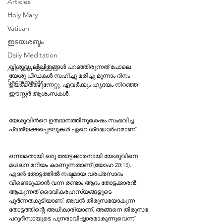
Articles
Holy Mary
Vatican
ഇടയശബ്ദം
Daily Meditation
വിശുദ്ധ ലിഖിതങ്ങൾ പറഞ്ഞിരുന്നത് പോലെ 
Ask your Doubts
യേശു പീഡകൾ സഹിച്ചു മരിച്ചു മൂന്നാം ദിനം 
Sacraments
ഉയർത്തെഴുന്നേറ്റു. ഏവർക്കും ഹൃദയം നിറഞ്ഞ 
ഈസ്റ്റർ ആശംസകൾ.
യേശുവിൻറെ ഉത്ഥാനത്തിനുശേഷം സംഭവിച്ച 
പ്രത്യക്ഷപ്പെടലുകൾ ഏറെ ശ്രദ്ധാർഹമാണ്.
ഒന്നാമതായി ഒരു തോട്ടക്കാരനായി യേശുവിനെ 
മഗ്ദലന മറിയം കാണുന്നതാണ് (യോഹ 20:15). 
ഏദൻ തോട്ടത്തിൽ നഷ്ടമായ വരപ്രസാദം 
വീണ്ടെടുക്കാൻ വന്ന രണ്ടാം ആദം തോട്ടക്കാരൻ 
ആകുന്നത് ദൈവികരഹസ്യങ്ങളുടെ 
പൂർണതകൂടിയാണ്. അവൻ തിരുസഭയാകുന്ന 
തോട്ടത്തിന്റെ അധികാരിയാണ്. അങ്ങനെ തിരുസഭ 
പറുദീസായുടെ പുനരാവിഷ്കാരമാകുന്നുവെന്ന് 