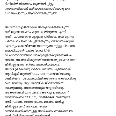
ടിവിയിൽ വിനോദം ആസ്വദിച്ചിട്ടും 
സന്തോഷിക്കാൻ കഴിയാത്തവരോട് യേശു ഈ 
ചോദ്യം ഇന്നും ആവർത്തിക്കുന്നുണ്ട്. 
അതിനാൽ ഉത്ഥിതനെ അനുഭവിക്കേണ്ട മൂന്ന് 
വഴികളായ വചനം, കൂദാശ, തിരുസഭ എന്നീ 
അടിസ്ഥാനങ്ങളെ മുറുകെ പിടിക്കാം. ഇവ മൂന്നും 
പരസ്പരം ബന്ധപ്പെട്ടിരിക്കുന്നു. വിശ്വസിക്കുന്ന 
ഏവനും രക്ഷയിലേക്ക് നടന്നടുക്കാനുള്ള പ്രധാന 
ഉപാധിയാണ് വചനം (റോമ 1:16). 
വി.ഗ്രന്ഥത്തിന്‍റെ വാക്കുകളില്‍ക്കൂടിയെല്ലാം 
ദൈവം സംസാരിക്കുന്നത് ഒരേയൊരു വചനമാണ് - 
ക്രിസ്തു എന്ന തൻറെ അനന്ന്യവചനം. 
അതിലൂടെയാണു ദൈവം സ്വയം പൂര്‍ണമായി 
ആവിഷ്കരിക്കുന്നത്.(CCC 102). സഭയ്ക്ക് താങ്ങും 
ശക്തിയും സഭാതനയര്‍ക്ക് കരുത്തും ആത്മാവിനു 
പോഷണവും ആധ്യാത്മിക ജീവിതത്തിന് 
സംശുദ്ധവും സനാതനവുമായ ഉറവിടവും 
ആകത്തക്കവിധം ബലവും കഴിവും ഉള്ളതാണ് 
ദൈവവചനം( CCC 131). മാത്രമല്ല സഭയുടെ 
അടിസ്ഥാനം തന്നെ വചനം മാംസം ധരിച്ച 
ക്രിസ്തുവാണ്. ആ വചനത്തെ 
വ്യാഖ്യാനിക്കാനുള്ള അധികാരം സഭയ്ക്കാണ് 
നൽകിയിരിക്കുന്നത്. അതിനാൽ 