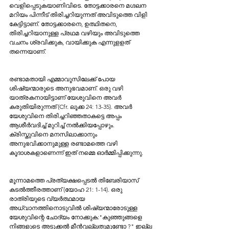
വെളിപ്പെടുകയാണിവിടെ. തോട്ടക്കാരനെ മഗ്ദലന 
മറിയം പിന്നീട് തിരിച്ചറിയുന്നത് അവിടുത്തെ വിളി 
കേട്ടിട്ടാണ്. തോട്ടക്കാരനെ, ഉത്ഥിതനെ, 
തിരിച്ചറിയാനുള്ള പ്രഥമ വഴിയും അവിടുത്തെ 
വചനം ശ്രവിക്കുക, വായിക്കുക എന്നുളളത് 
തന്നെയാണ്. 
രണ്ടാമതായി എമ്മാവൂസിലേക്ക് പോയ 
ശിഷ്യന്മാരുടെ അനുഭവമാണ്. ഒരു വഴി 
യാത്രകനായിട്ടാണ് യേശുവിനെ അവർ 
കരുതിയിരുന്നത് (Cfr. ലൂക്ക 24: 13-35). അവർ 
യേശുവിനെ തിരിച്ചറിഞ്ഞതാകട്ടെ അപ്പം 
ആശീർവദിച്ച് മുറിച്ച് നൽക്കിയപ്പോഴും. 
ക്രിസ്തുവിനെ മനസിലാക്കാനും 
അനുഭവിക്കാനുമുള്ള രണ്ടാമത്തെ വഴി 
കൂദാശകളാണെന്ന് ഇത് നമ്മെ ഓർമ്മിപ്പിക്കുന്നു. 
മൂന്നാമത്തെ പ്രത്യക്ഷപ്പെടൽ തിബേരിയാസ് 
കടൽത്തീരത്താണ് (യോഹ 21: 1-14). ഒരു 
രാത്രിയുടെ വ്യർത്ഥമായ 
അധ്വാനത്തിനൊടുവിൽ ശിഷ്യന്മാരോടുള്ള 
യേശുവിന്റെ ചോദ്യം നോക്കുക:"കുഞ്ഞുങ്ങളെ 
നിങ്ങളുടെ അടുക്കൽ മീൻവല്ലതുമുണ്ടോ ?" ഇല്ല 