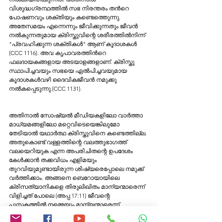
വിശുദ്ധഗ്രന്ഥത്തില്‍ സഭ നിരന്തരം തന്‍റെ 
പോഷണവും ശക്തിയും കണ്ടെത്തെുന്നു. 
അതേസമയം എന്നെന്നും ജീവിക്കുന്നതും ജീവൻ 
നൽകുന്നതുമായ ക്രിസ്തുവിന്റെ ശരീരത്തിൽനിന്ന് 
"പ്രവഹിക്കുന്ന ശക്തികൾ" ആണ് കൂദാശകൾ 
(CCC 1116). അവ കൃപാവരത്തിന്‍റെ 
ഫലദായകങ്ങളായ അടയാളങ്ങളാണ്. ക്രിസ്തു 
സ്ഥാപിച്ചവയും സഭയെ ഏല്‍പിച്ചവയുമായ 
കൂദാശകള്‍വഴി ദൈവികജീവന്‍ നമുക്കു 
നല്‍കപ്പെടുന്നു.(CCC 1131).
അതിനാൽ സോഷ്യൽ മീഡിയകളിലോ വാർത്താ 
മാധ്യമങ്ങളിലോ മറ്റെവിടെയെങ്കിലുമോ 
തേടിയാൽ യഥാർത്ഥ ക്രിസ്തുവിനെ കണ്ടെത്തില്ല. 
അതുകൊണ്ട് വള്ളത്തിന്റെ വലത്തുഭാഗത്ത് 
വലയെറിയുക എന്ന അപരിചിതന്റെ ഉപദേശം 
കേൾക്കാൻ തക്കവിധം എളിമയും 
തുറവിയുമുണ്ടായിരുന്ന ശിഷ്യരെപ്പോലെ നമുക്ക് 
വർത്തിക്കാം. അങ്ങനെ ബെറോയായിലെ 
ക്രിസത്യാനികളെ തിരുലിഖിതം മാന്യന്മാരെന്ന് 
വിളിച്ചത് പോലെ (അപ്പ 17:11) ജീവന്റെ 
പുസ്തകത്തിൽ നമ്മെയും മാന്യന്മാരെന്ന് 
വിളിക്കാൻ നാം അർഹരാകട്ടെ!