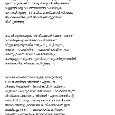
എന്ന മറുപടിക്ക് േയശുവിന്റെ പ്രത്യുത്തരം 
വള്ളത്തിന്റെ വലത്തുവശത്ത് വലയിടുക 
എന്നായിരുന്നു. 153 വലിയ മത്സ്യങ്ങ്ൾ നിറഞ്ഞ 
ആ വല കണ്ടപ്പോൾ അവർ ക്രിസ്തുവിനെ 
തിരിച്ചറിഞ്ഞു. 
വല തിരുസഭയുടെ പ്രതീകമാണ്. വലതുവശത്ത് 
വലയിടുക എന്നത് ദൈവഹിതത്തിന് 
വിട്ടുകെടുക്കുന്നതിനെയും സൂചിപ്പിക്കുന്നു. 
അങ്ങനെയെങ്കിൽ മൂന്നാമതായി ഉത്ഥിതനായ 
ക്രിസ്തുവിനെ അന്വേഷിക്കേണ്ടതും 
കണ്ടുമുട്ടുന്നതും അനുഭവിക്കുന്നതും തിരുസഭയിൽ 
ആണെന്ന് ഇത് നമ്മെ പഠിപ്പിക്കുന്നു.
ഇവിടെ ശിഷ്യന്മാരോടുള്ള യേശുവിന്റെ 
ചോദ്യത്തിലെ "നിങ്ങൾ " എന്ന പദം 
ശ്രദ്ധാർഹമാണ്. നിങ്ങൾക്ക് മീൻ വല്ലതും 
കിട്ടിയോ ? ഗുരുവിനെ ഒഴിവാക്കി പ്രവർത്തിക്കുന്ന 
ശിഷ്യരെല്ലാവരും "നിങ്ങൾ " എന്ന പദത്തിന്റെ 
പരിധിയിൽ വരും. യേശുവിനോടൊത്തല്ലാത്ത 
അധ്വാനങ്ങളുടെയെല്ലാം നിരർത്ഥകത ഇത് 
വെളിപ്പെടുത്തുന്നു. ഞായറാഴ്ച കുർബാന 
മുടക്കിയും സന്ധ്യാപ്രാർത്ഥന മുടക്കിയും 