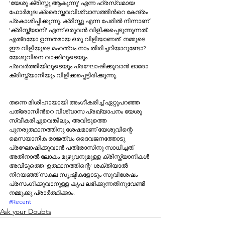
'യേശു ക്രിസ്തു ആകുന്നു' എന്ന ഹ്രസ്വമായ 
ഫോര്‍മുല ക്രൈസ്തവവിശ്വാസത്തിന്‍റെ കേന്ദ്രം 
പ്രകാശിപ്പിക്കുന്നു. ക്രിസ്തു എന്ന പേരില്‍ നിന്നാണ് 
'ക്രിസ്ത്യാനി' എന്ന് ഒരുവന്‍ വിളിക്കപ്പെടുന്നുന്നത്. 
എത്രയോ ഉന്നതമായ ഒരു വിളിയാണത്. നമ്മുടെ 
ഈ വിളിയുടെ മഹത്വം നാം തിരിച്ചറിയാറുണ്ടോ? 
യേശുവിനെ വാക്കിലൂടെയും 
പ്രവര്‍ത്തിയിലൂടെയും പ്രഘോഷിക്കുവാൻ ഓരോ 
ക്രിസ്ത്യാനിയും വിളിക്കപ്പെട്ടിരിക്കുന്നു. 
തന്നെ മിശിഹായായി അംഗീകരിച്ച് ഏറ്റുപറഞ്ഞ 
പത്രോസിന്‍റെ വിശ്വാസ പ്രഖ്യാപനം യേശു 
സ്വീകരിച്ചുവെങ്കിലും, അവിടുത്തെ 
പുനരുത്ഥാനത്തിനു ശേഷമാണ് യേശുവിന്റെ 
മെസയാനിക രാജത്വം ദൈവജനത്തോടു 
പ്രഘോഷിക്കുവാന്‍ പത്രോസിനു സാധിച്ചത്. 
അതിനാൽ ലോകം മുഴുവനുമുള്ള ക്രിസ്ത്യാനികൾ 
അവിടുത്തെ 'ഉത്ഥാനത്തിന്റെ' ശക്തിയാൽ 
നിറയഞ്ഞ് സകല സൃഷ്ടികളോടും സുവിശേഷം 
പ്രസംഗിക്കുവാനുള്ള കൃപ ലഭിക്കുന്നതിനുവേണ്ടി 
നമ്മുക്കു പ്രാർത്ഥിക്കാം. 
#Recent
Ask your Doubts