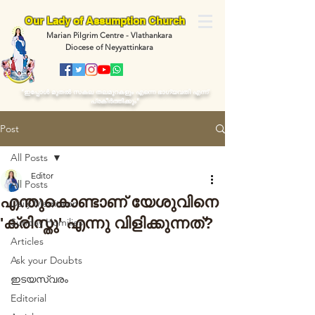
Our Lady of Assumption Church
Marian Pilgrim Centre - Vlathankara
Diocese of Neyyattinkara
“ഇപ്പോള്‍ മുതല്‍ സകല തലമുറകളും എന്നെ ഭാഗ്യവതി എന്ന്
പ്രകീര്‍ത്തിക്കും"
Post
All Posts
Editor
All Posts
എന്തുകൊണ്ടാണ് യേശുവിനെ
Daily Meditaion
'ക്രിസ്തു' എന്നു വിളിക്കുന്നത്?
Sunday Homilies
Articles
Ask your Doubts
ഇടയസ്വരം
Editorial