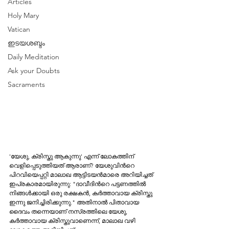
Articles
Holy Mary
Vatican
ഇടയശബ്ദം
Daily Meditation
Ask your Doubts
Sacraments
'യേശു, ക്രിസ്തു ആകുന്നു' എന്ന് ലോകത്തിന് 
വെളിപ്പെടുത്തിയത് ആരാണ്? യേശുവിന്‍റെ 
പിറവിയെപ്പറ്റി മാലാഖ ആട്ടിടയന്‍മാരെ അറിയിച്ചത് 
ഇപ്രകാരമായിരുന്നു: "ദാവീദിന്‍റെ പട്ടണത്തില്‍ 
നിങ്ങള്‍ക്കായി ഒരു രക്ഷകന്‍, കര്‍ത്താവായ ക്രിസ്തു 
ഇന്നു ജനിച്ചിരിക്കുന്നു." അതിനാൽ പിതാവായ 
ദൈവം തന്നെയാണ് നസ്രത്തിലെ യേശു, 
കർത്താവായ ക്രിസ്തുവാണെന്ന്, മാലാഖ വഴി 